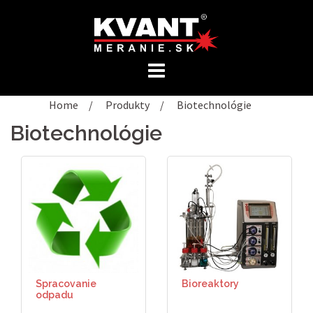
Preskočiť
na
obsah
Home
/
Produkty
/
Biotechnológie
Biotechnológie
Spracovanie
Bioreaktory
odpadu