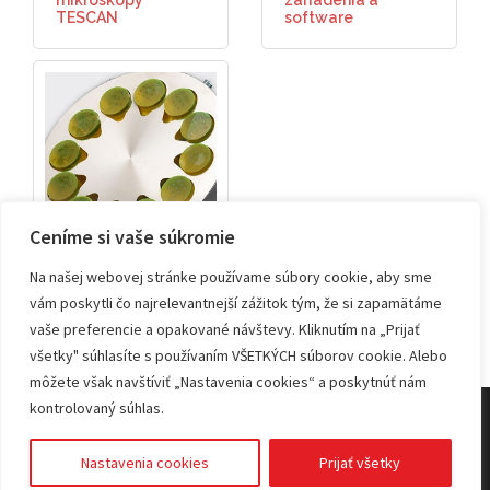
mikroskopy
zariadenia a
TESCAN
software
Ceníme si vaše súkromie
Príprava vzoriek
Na našej webovej stránke používame súbory cookie, aby sme
vám poskytli čo najrelevantnejší zážitok tým, že si zapamätáme
vaše preferencie a opakované návštevy. Kliknutím na „Prijať
všetky" súhlasíte s používaním VŠETKÝCH súborov cookie. Alebo
môžete však navštíviť „Nastavenia cookies“ a poskytnúť nám
kontrolovaný súhlas.
© 2026 KVANT spol. s r.o.
Nastavenia cookies
Prijať všetky