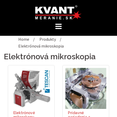
Preskočiť
na
obsah
Home
/
Produkty
/
Elektrónová mikroskopia
Elektrónová mikroskopia
Elektrónové
Prídavné