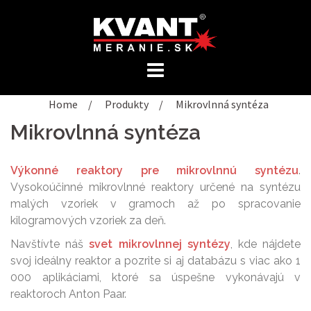
Preskočiť
na
obsah
Home
/
Produkty
/
Mikrovlnná syntéza
Mikrovlnná syntéza
Výkonné reaktory pre mikrovlnnú syntézu
.
Vysokoúčinné mikrovlnné reaktory určené na syntézu
malých vzoriek v gramoch až po spracovanie
kilogramových vzoriek za deň.
Navštívte náš
svet mikrovlnnej syntézy
, kde nájdete
svoj ideálny reaktor a pozrite si aj databázu s viac ako 1
000 aplikáciami, ktoré sa úspešne vykonávajú v
reaktoroch Anton Paar.