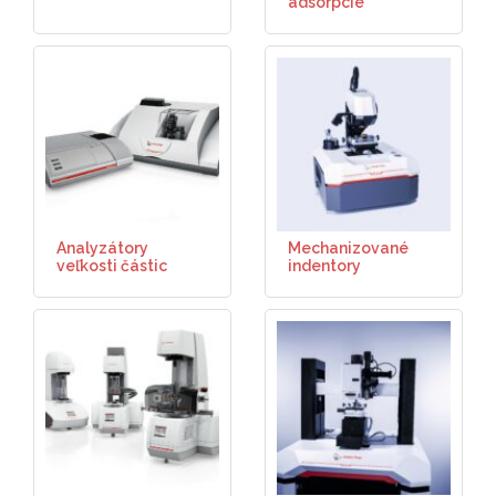
adsorpcie
Analyzátory
Mechanizované
veľkosti částic
indentory