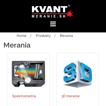
Preskočiť
na
obsah
Home
/
Produkty
/
Merania
Merania
Spektrometria
3D meranie