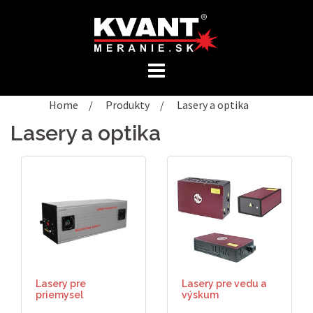
Preskočiť
na
obsah
Home
/
Produkty
/
Lasery a optika
Lasery a optika
Lasery pre
Lasery pre vedu a
priemysel
výskum