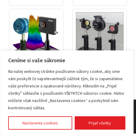
Ceníme si vaše súkromie
Meranie laserov
Optické a
optomechanické
Na našej webovej stránke používame súbory cookie, aby sme
prvky
vám poskytli čo najrelevantnejší zážitok tým, že si zapamätáme
vaše preferencie a opakované návštevy. Kliknutím na „Prijať
všetky" súhlasíte s používaním VŠETKÝCH súborov cookie. Alebo
môžete však navštíviť „Nastavenia cookies“ a poskytnúť nám
kontrolovaný súhlas.
© 2026 KVANT spol. s r.o.
Nastavenia cookies
Prijať všetky