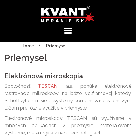
Preskočiť
na
obsah
Home
/
Priemysel
Priemysel
Elektrónová mikroskopia
Spoločnosť
TESCAN
, a.s. ponúka elektrónové
rastrovacie mikroskopy na báze volfrámovej katódy,
Schottkyho emisie a systémy kombinované s iónovým
lúčom pre rôzne využitie v priemysle.
Elektrónové mikroskopy TESCAN sú využívané v
mnohých aplikáciách v priemysle, materiálovom
výskume, metalurgii a v nanotechnológiách.