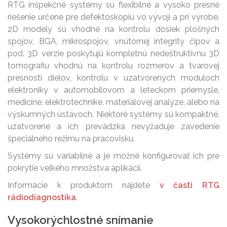
RTG inšpekčné systémy sú flexibilné a vysoko presné
riešenie určené pre defektoskopiu vo vývoji a pri výrobe.
2D modely sú vhodné na kontrolu dosiek plošných
spojov, BGA, mikrospojov, vnútornej integrity čipov a
pod. 3D verzie poskytujú kompletnú nedeštruktívnu 3D
tomografiu vhodnú na kontrolu rozmerov a tvarovej
presnosti dielov, kontrolu v uzatvorených moduloch
elektroniky v automobilovom a leteckom priemysle,
medicíne, elektrotechnike, materiálovej analýze, alebo na
výskumných ústavoch. Niektoré systémy sú kompaktné,
uzatvorené a ich prevádzka nevyžaduje zavedenie
špeciálneho režimu na pracovisku.
Systémy sú variabilné a je možné konfigurovať ich pre
pokrytie veľkého množstva aplikácií.
Informácie k produktom nájdete
v časti RTG
rádiodiagnostika
.
Vysokorýchlostné snímanie