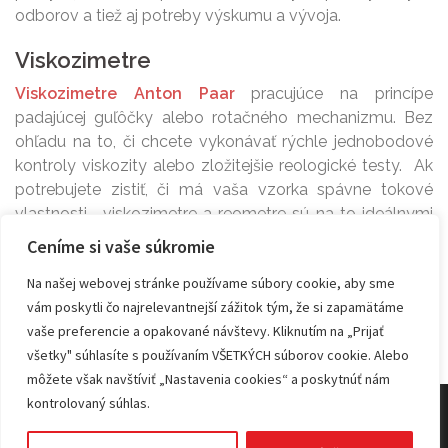
odborov a tiež aj potreby výskumu a vývoja.
Viskozimetre
Viskozimetre Anton Paar
pracujúce na princípe
padajúcej guľôčky alebo rotačného mechanizmu. Bez
ohľadu na to, či chcete vykonávať rýchle jednobodové
kontroly viskozity alebo zložitejšie reologické testy. Ak
potrebujete zistiť, či má vaša vzorka spávne tokové
vlastnosti , viskozimetre a reometre sú na to ideálnymi
nástrojmi.
Ceníme si vaše súkromie
Na našej webovej stránke používame súbory cookie, aby sme
vám poskytli čo najrelevantnejší zážitok tým, že si zapamätáme
vaše preferencie a opakované návštevy. Kliknutím na „Prijať
všetky" súhlasíte s používaním VŠETKÝCH súborov cookie. Alebo
môžete však navštíviť „Nastavenia cookies“ a poskytnúť nám
kontrolovaný súhlas.
© 2026 KVANT spol. s r.o.