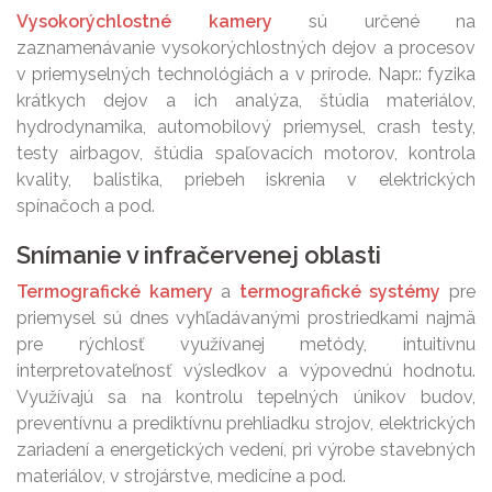
Vysokorýchlostné kamery
sú určené na
zaznamenávanie vysokorýchlostných dejov a procesov
v priemyselných technológiách a v prírode. Napr.: fyzika
krátkych dejov a ich analýza, štúdia materiálov,
hydrodynamika, automobilový priemysel, crash testy,
testy airbagov, štúdia spaľovacích motorov, kontrola
kvality, balistika, priebeh iskrenia v elektrických
spínačoch a pod.
Snímanie v infračervenej oblasti
Termografické kamery
a
termografické systémy
pre
priemysel sú dnes vyhľadávanými prostriedkami najmä
pre rýchlosť využívanej metódy, intuitívnu
interpretovateľnosť výsledkov a výpovednú hodnotu.
Využívajú sa na kontrolu tepelných únikov budov,
preventívnu a prediktívnu prehliadku strojov, elektrických
zariadení a energetických vedení, pri výrobe stavebných
materiálov, v strojárstve, medicíne a pod.