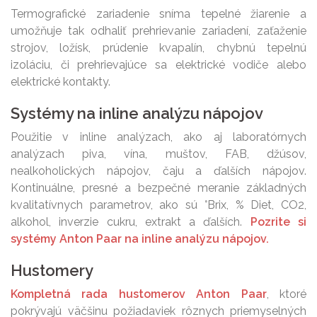
Termografické zariadenie sníma tepelné žiarenie a
umožňuje tak odhaliť prehrievanie zariadení, zaťaženie
strojov, ložísk, prúdenie kvapalín, chybnú tepelnú
izoláciu, či prehrievajúce sa elektrické vodiče alebo
elektrické kontakty.
Systémy na inline analýzu nápojov
Použitie v inline analýzach, ako aj laboratórnych
analýzach piva, vína, muštov, FAB, džúsov,
nealkoholických nápojov, čaju a ďalších nápojov.
Kontinuálne, presné a bezpečné meranie základných
kvalitatívnych parametrov, ako sú °Brix, % Diet, CO2,
alkohol, inverzie cukru, extrakt a ďalších.
Pozrite si
systémy Anton Paar na inline analýzu nápojov.
Hustomery
Kompletná rada hustomerov Anton Paar
, ktoré
pokrývajú väčšinu požiadaviek rôznych priemyselných