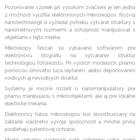
Pozorovanie vzoriek pri vysokom zväčšení je len jedna
z možností využitia elektrónových mikroskopov. Rozvoj
nanotechnológií si vyžiadal potrebu vytvárať štruktúry s
nanometrovými rozmermi a schopnosť manipulovať s
objektami v tejto mierke.
Mikroskopy Tescan sú vybavené softwarom pre
elektrónovú litografiu na vytváranie štruktúr
technológiou fotorezistu. Pri vyšších modeloch: priamo
pomocou iónového lúča leptaním, alebo deponovaním
vodivých aj nevodivých štruktúr.
Systémy je možné rozšíriť o nanomanipulátory pre
priamu manipuláciu s mikroobjektami, ale aj pre lokálne
elektrické merania.
Elektrónový tubus mikroskopov bol skonštruovaný na
základe vlastného vývoja spoločnosti a mnohé prvky
podliehajú patentovej ochrane.
Medzi unikátne vlastnosti patrí: extrémne veľké zorné