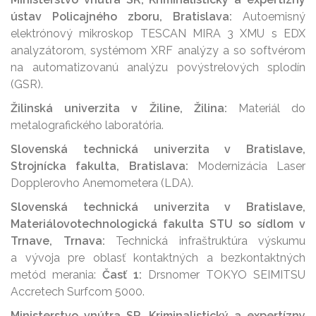
ústav Policajného zboru, Bratislava:
Autoemisný
elektrónový mikroskop TESCAN MIRA 3 XMU s EDX
analyzátorom, systémom XRF analýzy a so softvérom
na automatizovanú analýzu povýstrelových splodín
(GSR).
Žilinská univerzita v Žiline, Žilina:
Materiál do
metalografického laboratória.
Slovenská technická univerzita v Bratislave,
Strojnícka fakulta, Bratislava:
Modernizácia Laser
Dopplerovho Anemometera (LDA).
Slovenská technická univerzita v Bratislave,
Materiálovotechnologická fakulta STU so sídlom v
Trnave, Trnava:
Technická infraštruktúra výskumu
a vývoja pre oblasť kontaktných a bezkontaktných
metód merania:
Časť 1:
Drsnomer TOKYO SEIMITSU
Accretech Surfcom 5000.
Ministerstvo vnútra SR, Kriminalistický a expertízny