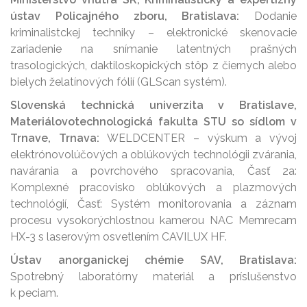
ústav Policajného zboru, Bratislava:
Dodanie
kriminalistckej techniky – elektronické skenovacie
zariadenie na snímanie latentných prašných
trasologických, daktiloskopických stôp z čiernych alebo
bielych želatínových fólií (GLScan systém).
Slovenská technická univerzita v Bratislave,
Materiálovotechnologická fakulta STU so sídlom v
Trnave, Trnava:
WELDCENTER – výskum a vývoj
elektrónovolúčových a oblúkových technológii zvárania,
navárania a povrchového spracovania, Časť 2a:
Komplexné pracovisko oblúkových a plazmových
technológií, Časť: Systém monitorovania a záznam
procesu vysokorýchlostnou kamerou NAC Memrecam
HX-3 s laserovým osvetlením CAVILUX HF.
Ústav anorganickej chémie SAV, Bratislava:
Spotrebný laboratórny materiál a príslušenstvo
k peciam.