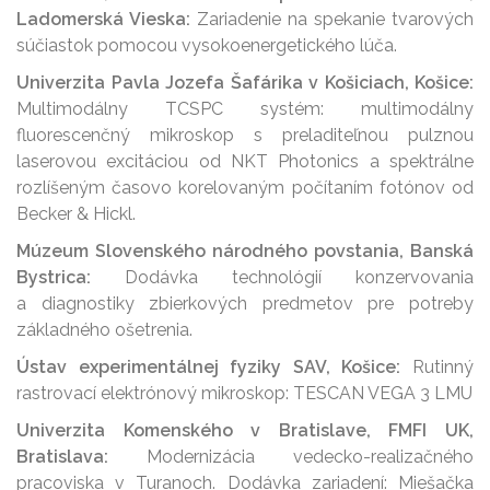
Ladomerská Vieska:
Zariadenie na spekanie tvarových
súčiastok pomocou vysokoenergetického lúča.
Univerzita Pavla Jozefa Šafárika v Košiciach, Košice:
Multimodálny TCSPC systém: multimodálny
fluorescenčný mikroskop s preladiteľnou pulznou
laserovou excitáciou od NKT Photonics a spektrálne
rozlíšeným časovo korelovaným počítaním fotónov od
Becker & Hickl.
Múzeum Slovenského národného povstania, Banská
Bystrica:
Dodávka technológií konzervovania
a diagnostiky zbierkových predmetov pre potreby
základného ošetrenia.
Ústav experimentálnej fyziky SAV, Košice:
Rutinný
rastrovací elektrónový mikroskop: TESCAN VEGA 3 LMU
Univerzita Komenského v Bratislave, FMFI UK,
Bratislava:
Modernizácia vedecko-realizačného
pracoviska v Turanoch. Dodávka zariadení: Miešačka