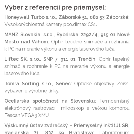
Výber z referencií pre priemysel:
Honeywell Turbo s.r.o., Záborské 51, 082 53 Záborské:
Vysokorýchlostná kamery pco.dimax CS1.
MANZ Slovakia, s.r.o., Rybárska 2292/4, 915 01 Nové
Mesto nad Váhom:
Ophir tepelné snímače a rozhrania
k PC na meranie výkonu a energie laserového lúča.
Liftec SK, s.r.o., SNP 7, 911 01 Trenčín:
Ophir tepelný
snímač a rozhranie k PC na meranie výkonu a energie
laserového lúča.
Tomra Sorting s.r.o., Senec:
Optické objektívy Zeiss,
vybavenie výrobnej linky.
Oceliarska spoločnosť na Slovensku:
Termoemisný
elektrónový rastrovací mikroskop s veľkou komorou
Tescan VEGA3 XMU.
Výskumný ústav zváračský – Priemyselný inštitút SR,
Račianska 71, 832 59 Bratislava:
Laboratórium