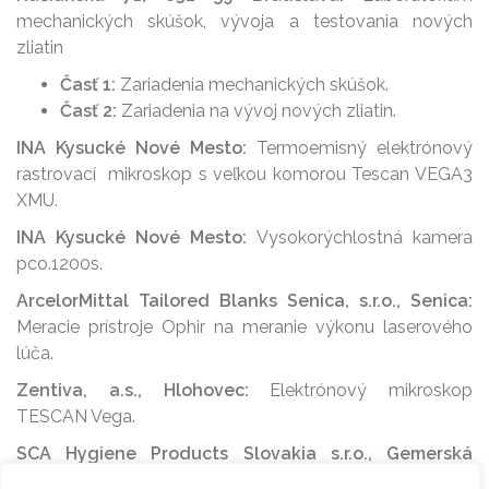
mechanických skúšok, vývoja a testovania nových
zliatin
Časť 1:
Zariadenia mechanických skúšok.
Časť 2:
Zariadenia na vývoj nových zliatin.
INA Kysucké Nové Mesto:
Termoemisný elektrónový
rastrovací mikroskop s veľkou komorou Tescan VEGA3
XMU.
INA Kysucké Nové Mesto:
Vysokorýchlostná kamera
pco.1200s.
ArcelorMittal Tailored Blanks Senica, s.r.o., Senica:
Meracie prístroje Ophir na meranie výkonu laserového
lúča.
Zentiva, a.s., Hlohovec:
Elektrónový mikroskop
TESCAN Vega.
SCA Hygiene Products Slovakia s.r.o., Gemerská
Hôrka:
Vysokorýchlostná kamera pco.1200s.