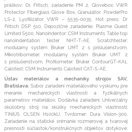
práškov: Dr. Fritsch, zariadenie PM 2, Glovebox: VWR
Protector Fiberglass Glove Box, Granulátor: PowderPro
LS-2, Lyofilizátor: VWR – 5535-0035, Hot press: Dr
Fritsch DSP 510, Depozičné zariadenie: Plasme Quest
Limited S500, Nanoindentor: CSM Instruments Table top
nanoindentation tester NHT-T-AE, Scratchtester:
modulárny systém Bruker UMT 2 s príslušenstvom,
Mikrotribometer: modulárny systém Bruker UMT 2
s príslušenstvom, Profilometer: Bruker ContourGT-KA1,
Calotest: CSM Instruments Calotest CAT-S-AE.
Ústav materiálov a mechaniky strojov SAV,
Bratislava:
Súbor zariadení materiálového výskumu pre
meranie mechanických vlastností a fyzikálnych
parametrov materiálov. Dodávka zariadení: Univerzálny
skúšobný stroj na skúšky mechanických vlastností:
TINIUS OLSEN H100kU, Tvrdomer: Dura Vision-300,
Zariadenie na statické snímanie rozmerovej a tvarovej
presnosti súčiastok/konštrukčných objektov dotykové: