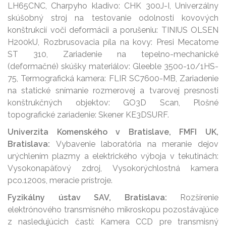
LH65CNC, Charpyho kladivo: CHK 300J-I, Univerzálny
skúšobný stroj na testovanie odolnosti kovových
konštrukcií voči deformácii a porušeniu: TINIUS OLSEN
H200kU, Rozbrusovacia píla na kovy: Presi Mecatome
ST 310, Zariadenie na tepelno-mechanické
(deformačné) skúšky materiálov: Gleeble 3500-10/1HS-
75, Termografická kamera: FLIR SC7600-MB, Zariadenie
na statické snímanie rozmerovej a tvarovej presnosti
konštrukčných objektov: GO3D Scan, Plošné
topografické zariadenie: Skener KE3DSURF.
Univerzita Komenského v Bratislave, FMFI UK,
Bratislava:
Vybavenie laboratória na meranie dejov
urýchlením plazmy a elektrického výboja v tekutinách:
Vysokonapäťový zdroj, Vysokorýchlostná kamera
pco.1200s, meracie prístroje.
Fyzikálny ústav SAV, Bratislava:
Rozšírenie
elektrónového transmisného mikroskopu pozostávajúce
z nasledujúcich častí: Kamera CCD pre transmisný