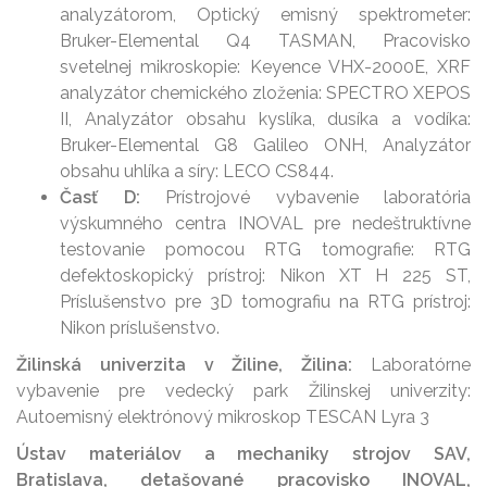
analyzátorom, Optický emisný spektrometer:
Bruker-Elemental Q4 TASMAN, Pracovisko
svetelnej mikroskopie: Keyence VHX-2000E, XRF
analyzátor chemického zloženia: SPECTRO XEPOS
II, Analyzátor obsahu kyslíka, dusíka a vodíka:
Bruker-Elemental G8 Galileo ONH, Analyzátor
obsahu uhlíka a síry: LECO CS844.
Časť D:
Prístrojové vybavenie laboratória
výskumného centra INOVAL pre nedeštruktívne
testovanie pomocou RTG tomografie: RTG
defektoskopický prístroj: Nikon XT H 225 ST,
Príslušenstvo pre 3D tomografiu na RTG prístroj:
Nikon príslušenstvo.
Žilinská univerzita v Žiline, Žilina:
Laboratórne
vybavenie pre vedecký park Žilinskej univerzity:
Autoemisný elektrónový mikroskop TESCAN Lyra 3
Ústav materiálov a mechaniky strojov SAV,
Bratislava, detašované pracovisko INOVAL,