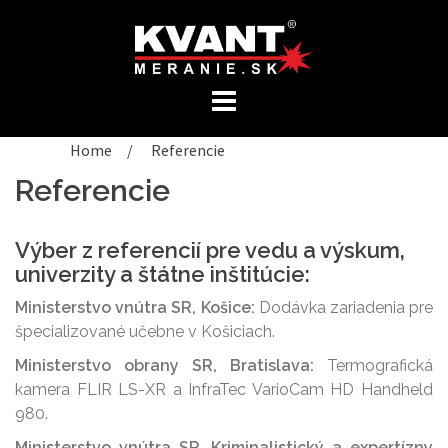
Preskočiť
na
obsah
Home
/
Referencie
Referencie
Výber z referencií pre vedu a výskum,
univerzity a štátne inštitúcie:
Ministerstvo vnútra SR, Košice:
Dodávka zariadenia pre
špecializované učebne v Košiciach.
Ministerstvo obrany SR, Bratislava:
Termografická
kamera FLIR LS-XR a InfraTec VarioCam HD Handheld
980.
Ministerstvo vnútra SR, Kriminalistický a expertízny