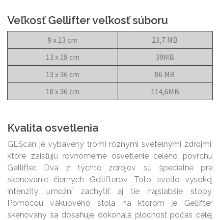
Veľkosť Gellifter veľkosť súboru
9 x 13 cm
23,7 MB
13 x 18 cm
39MB
13 x 36 cm
86 MB
18 x 36 cm
114,6MB
Kvalita osvetlenia
GLScan je vybavený tromi rôznymi svetelnými zdrojmi,
ktoré zaisťujú rovnomerné osvetlenie celého povrchu
Gellifter. Dva z týchto zdrojov sú špeciálne pre
skenovanie čiernych Gellifterov. Toto svetlo vysokej
intenzity umožní zachytiť aj tie najslabšie stopy.
Pomocou vákuového stola na ktorom je Gellifter
skenovaný sa dosahuje dokonalá plochosť počas celej