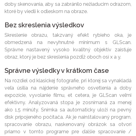
doby skenovania, aby sa zabránilo nežiaducim odrazom,
ktoré by viedli k odleskom na obraze.
Bez skreslenia výsledkov
Skreslenie obrazu, takzvaný efekt rybieho oka, je
obmedzená na nevyhnutné minimum s GLScan.
Správne nastavený vysoko kvalitný objektív zaisťuje
obraz, ktorý je bez skreslenia pozdĺž oboch osí x a y.
Správne výsledky v krátkom čase
Na rozdiel od klasickej fotografie, pri ktorej sa vynakladá
veľa úsilia na nájdenie správneho osvetlenia a doby
expozície, vyvolanie filmu, et cetera, je GLScan veľmi
efektívny. Analyzovaná stopa je zosnímaná za menej
ako 1,5 minúty. Snímka sa automaticky uloží na pevný
disk pripojeného počítača. Ak je nainštalovaný program,
spracovanie obrazu, naskenovaný obrázok sa otvorí
priamo v tomto programe pre ďalšie spracovanie /