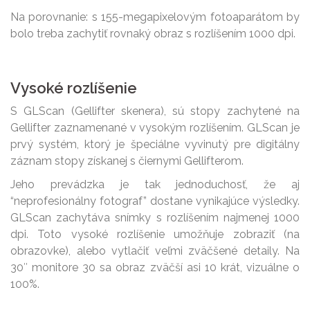
Na porovnanie: s 155-megapixelovým fotoaparátom by
bolo treba zachytiť rovnaký obraz s rozlíšením 1000 dpi.
Vysoké rozlíšenie
S GLScan (Gellifter skenera), sú stopy zachytené na
Gellifter zaznamenané v vysokým rozlíšením. GLScan je
prvý systém, ktorý je špeciálne vyvinutý pre digitálny
záznam stopy získanej s čiernymi Gellifterom.
Jeho prevádzka je tak jednoduchosť, že aj
“neprofesionálny fotograf” dostane vynikajúce výsledky.
GLScan zachytáva snímky s rozlíšením najmenej 1000
dpi. Toto vysoké rozlíšenie umožňuje zobraziť (na
obrazovke), alebo vytlačiť veľmi zväčšené detaily. Na
30″ monitore 30 sa obraz zväčší asi 10 krát, vizuálne o
100%.