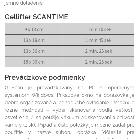
jemné doladenie.
Gellifter SCANTIME
9 x 13 cm
1 min 10 sek
13 x 18 cm
1 min 45 sek
13 x 36 cm
2 min, 25 sek
18 x 36 cm
2 min, 25 sek
Prevádzkové podmienky
GLScan je prevádzkovaný na PC s operačným
systémom Windows. Príkazové okno na obrazovke je
dobre organizované a jednoduché ovládanie. Umožňuje
rôzne možnosti – výber skenovania podľa veľkosti,
osvetlenie, či sa použije vákuum pri skenovaní a citlivosť
kamery (zisk). Prípad a číslo položky je možné zadať pre
použitie v názve súboru obrázka (dôležité pre