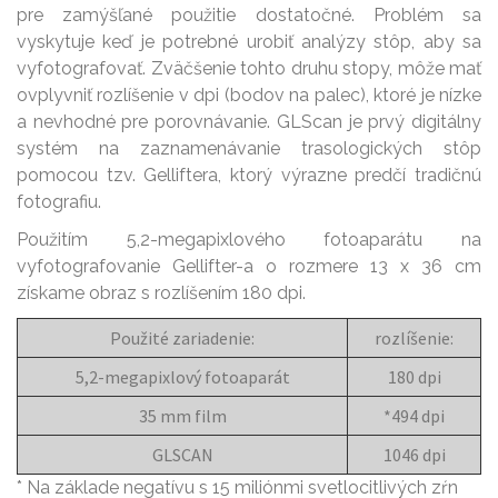
pre zamýšľané použitie dostatočné. Problém sa
vyskytuje keď je potrebné urobiť analýzy stôp, aby sa
vyfotografovať. Zväčšenie tohto druhu stopy, môže mať
ovplyvniť rozlíšenie v dpi (bodov na palec), ktoré je nízke
a nevhodné pre porovnávanie. GLScan je prvý digitálny
systém na zaznamenávanie trasologických stôp
pomocou tzv. Gelliftera, ktorý výrazne predčí tradičnú
fotografiu.
Použitím 5,2-megapixlového fotoaparátu na
vyfotografovanie Gellifter-a o rozmere 13 x 36 cm
získame obraz s rozlíšením 180 dpi.
Použité zariadenie:
rozlíšenie:
5,2-megapixlový fotoaparát
180 dpi
35 mm film
*494 dpi
GLSCAN
1046 dpi
* Na základe negatívu s 15 miliónmi svetlocitlivých zŕn