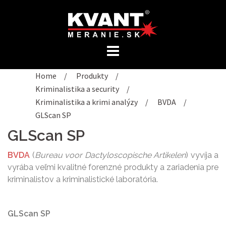
Preskočiť
na
obsah
Home
/
Produkty
/
Kriminalistika a security
/
Kriminalistika a krimi analýzy
/
BVDA
/
GLScan SP
GLScan SP
BVDA
(
Bureau voor Dactyloscopische Artikelen
) vyvíja a
vyrába veľmi kvalitné
forenzné
produkty a zariadenia pre
kriminalistov a kriminalistické laboratória.
GLScan SP