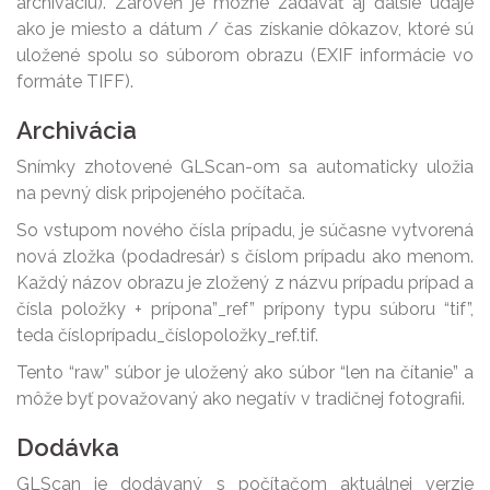
archiváciu). Zároveň je možné zadávať aj ďalšie údaje
ako je miesto a dátum / čas získanie dôkazov, ktoré sú
uložené spolu so súborom obrazu (EXIF informácie vo
formáte TIFF).
Archivácia
Snímky zhotovené GLScan-om sa automaticky uložia
na pevný disk pripojeného počítača.
So vstupom nového čísla prípadu, je súčasne vytvorená
nová zložka (podadresár) s číslom prípadu ako menom.
Každý názov obrazu je zložený z názvu prípadu prípad a
čísla položky + prípona”_ref” prípony typu súboru “tif”,
teda čísloprípadu_číslopoložky_ref.tif.
Tento “raw” súbor je uložený ako súbor “len na čítanie” a
môže byť považovaný ako negatív v tradičnej fotografii.
Dodávka
GLScan je dodávaný s počítačom aktuálnej verzie