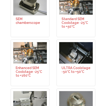
SEM
Standard SEM
chamberscope
Coolstage -25°C
to +50°C
Enhanced SEM
ULTRA Coolstage
Coolstage -25°C
-50°C to +50°C
to +160°C