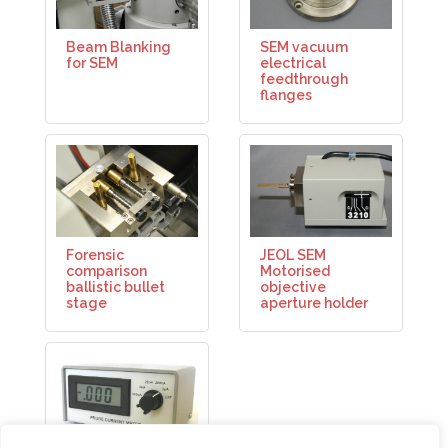
Beam Blanking
SEM vacuum
for SEM
electrical
feedthrough
flanges
Forensic
JEOL SEM
comparison
Motorised
ballistic bullet
objective
stage
aperture holder