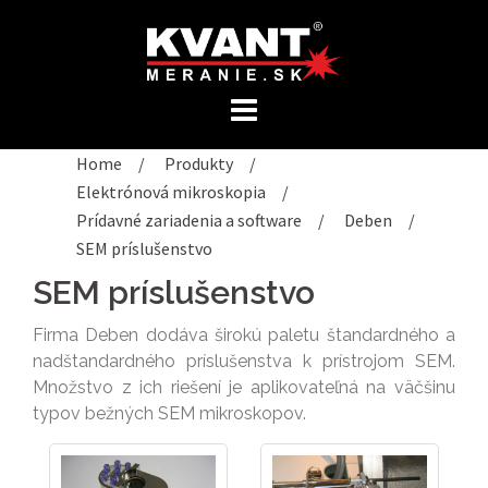
Preskočiť
na
obsah
Home
/
Produkty
/
Elektrónová mikroskopia
/
Prídavné zariadenia a software
/
Deben
/
SEM príslušenstvo
SEM príslušenstvo
Firma Deben dodáva širokú paletu štandardného a
nadštandardného príslušenstva k prístrojom SEM.
Množstvo z ich riešení je aplikovateľná na väčšinu
typov bežných SEM mikroskopov.