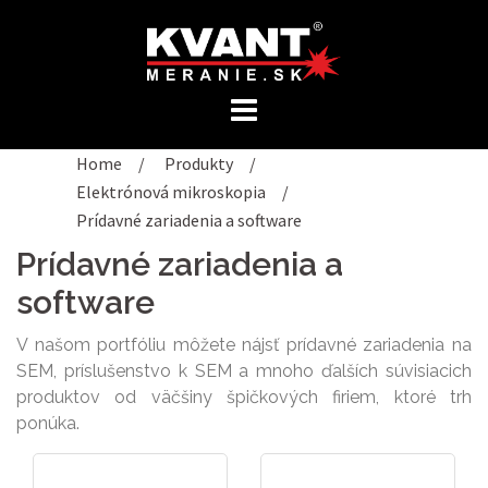
Preskočiť
na
obsah
Home
/
Produkty
/
Elektrónová mikroskopia
/
Prídavné zariadenia a software
Prídavné zariadenia a
software
V našom portfóliu môžete nájsť prídavné zariadenia na
SEM, príslušenstvo k SEM a mnoho ďalších súvisiacich
produktov od väčšiny špičkových firiem, ktoré trh
ponúka.