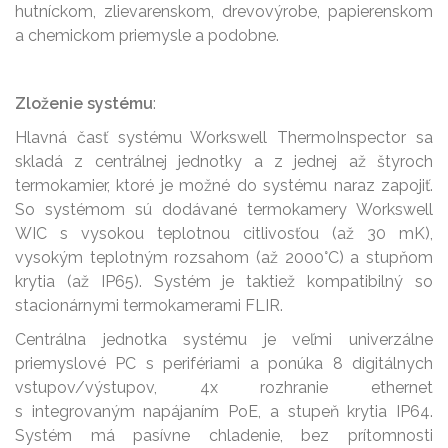
hutníckom, zlievarenskom, drevovýrobe, papierenskom
a chemickom priemysle a podobne.
Zloženie systému
:
Hlavná časť systému Workswell ThermoInspector sa
skladá z centrálnej jednotky a z jednej až štyroch
termokamier, ktoré je možné do systému naraz zapojiť.
So systémom sú dodávané termokamery Workswell
WIC s vysokou teplotnou citlivosťou (až 30 mK),
vysokým teplotným rozsahom (až 2000°C) a stupňom
krytia (až IP65). Systém je taktiež kompatibilný so
stacionárnymi termokamerami FLIR.
Centrálna jednotka systému je veľmi univerzálne
priemyslové PC s perifériami a ponúka 8 digitálnych
vstupov/výstupov, 4x rozhranie ethernet
s integrovaným napájaním PoE, a stupeň krytia IP64.
Systém má pasívne chladenie, bez prítomnosti