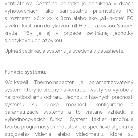
ventilátorov. Centrálna jednotka je ponúkaná v dvoch
vyhotoveniach: ako samostatné priemyslové PC
s rozmermi 26 x 22 x 8cm alebo ako „all-in-one“ PC
s veľmi kvalitnou dotykovou full HD obrazovkou. Stupeň
krytia IP65 je aj v prípade centrálnej jednotky
s dotykovou obrazovkou.
Úplná špecifikácia systému je uvedená v datasheete.
Funkcie systému
:
Workswell ThermoInspector je parametrizovateľný
systém, ktorý je určený na kontrolu kvality vo výrobe a
na protipožiarnu ochranu. Jednou z hlavných predností
systému sú široké možnosti konfigurácie a
parametrizácie systému a to vrátane vzhľadu a
vyhodnocovacích funkcií. Systém taktiež umožňuje
tvorbu programových modulov pre špecifické algoritmy
strojového videnia alebo videometriu, ktoré sú