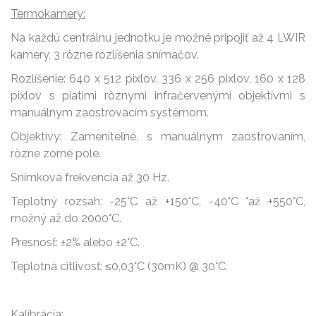
Termokamery:
Na každú centrálnu jednotku je možné pripojiť až 4 LWIR
kamery, 3 rôzne rozlíšenia snímačov.
Rozlíšenie: 640 x 512 pixlov, 336 x 256 pixlov, 160 x 128
pixlov s piatimi rôznymi infračervenými objektívmi s
manuálnym zaostrovacím systémom.
Objektívy: Zameniteľné, s manuálnym zaostrovaním,
rôzne zorné pole.
Snímková frekvencia až 30 Hz.
Teplotný rozsah: -25°C až +150°C, -40°C °až +550°C,
možný až do 2000°C.
Presnosť: ±2% alebo ±2°C.
Teplotná citlivosť: ≤0,03°C (30mK) @ 30°C.
Kalibrácia: