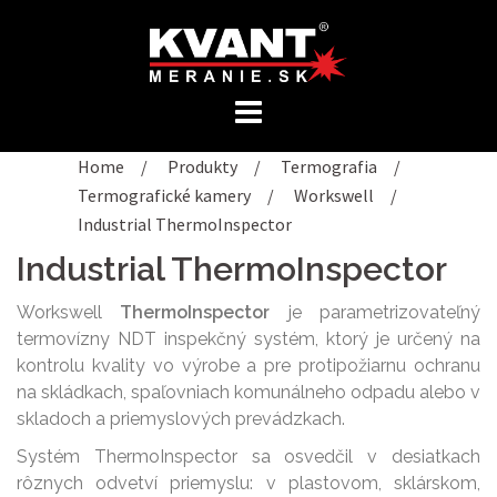
Preskočiť
na
obsah
Home
/
Produkty
/
Termografia
/
Termografické kamery
/
Workswell
/
Industrial ThermoInspector
Industrial ThermoInspector
Workswell
ThermoInspector
je parametrizovateľný
termovízny NDT inspekčný systém, ktorý je určený na
kontrolu kvality vo výrobe a pre protipožiarnu ochranu
na skládkach, spaľovniach komunálneho odpadu alebo v
skladoch a priemyslových prevádzkach.
Systém ThermoInspector sa osvedčil v desiatkach
rôznych odvetví priemyslu: v plastovom, sklárskom,