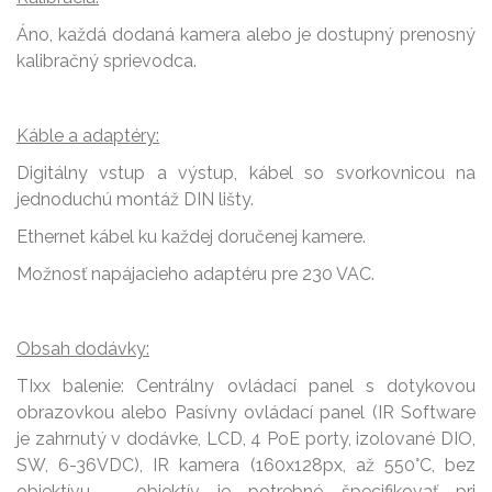
Áno, každá dodaná kamera alebo je dostupný prenosný
kalibračný sprievodca.
Káble a adaptéry:
Digitálny vstup a výstup, kábel so svorkovnicou na
jednoduchú montáž DIN lišty.
Ethernet kábel ku každej doručenej kamere.
Možnosť napájacieho adaptéru pre 230 VAC.
Obsah dodávky:
TIxx balenie: Centrálny ovládací panel s dotykovou
obrazovkou alebo Pasívny ovládací panel (IR Software
je zahrnutý v dodávke, LCD, 4 PoE porty, izolované DIO,
SW, 6-36VDC), IR kamera (160x128px, až 550°C, bez
objektívu – objektív je potrebné špecifikovať pri