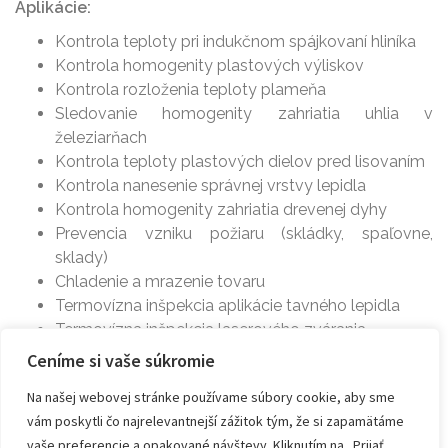
Aplikácie:
Kontrola teploty pri indukčnom spájkovaní hliníka
Kontrola homogenity plastových výliskov
Kontrola rozloženia teploty plameňa
Sledovanie homogenity zahriatia uhlia v
železiarňach
Kontrola teploty plastových dielov pred lisovaním
Kontrola nanesenie správnej vrstvy lepidla
Kontrola homogenity zahriatia drevenej dyhy
Prevencia vzniku požiaru (skládky, spaľovne,
sklady)
Chladenie a mrazenie tovaru
Termovízna inšpekcia aplikácie tavného lepidla
Termovízna inšpekcia laserového zvárania
Kontrola laminovania termokamerou
Ceníme si vaše súkromie
Termovízna inšpekcia lisovania plastov
Na našej webovej stránke používame súbory cookie, aby sme
a ďalšie
vám poskytli čo najrelevantnejší zážitok tým, že si zapamätáme
vaše preferencie a opakované návštevy. Kliknutím na „Prijať