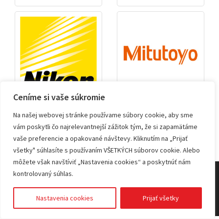
Ceníme si vaše súkromie
RTG tomografia
Mitutoyo
Na našej webovej stránke používame súbory cookie, aby sme
vám poskytli čo najrelevantnejší zážitok tým, že si zapamätáme
vaše preferencie a opakované návštevy. Kliknutím na „Prijať
všetky" súhlasíte s používaním VŠETKÝCH súborov cookie. Alebo
môžete však navštíviť „Nastavenia cookies“ a poskytnúť nám
kontrolovaný súhlas.
© 2026 KVANT spol. s r.o.
Nastavenia cookies
Prijať všetky