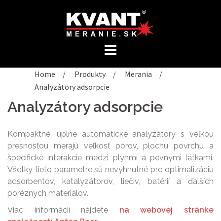
Preskočiť
na
obsah
Home
/
Produkty
/
Merania
/
Analyzátory adsorpcie
Analyzátory adsorpcie
Kompaktné, úplne automatické analyzátory s veľkou
presnosťou merajú veľkosť pórov, plochu povrchu a
špecifické interakcie medzi plynmi a pevnými látkami.
Všetky tieto parametre sú nevyhnutné pre optimalizáciu
adsorbentov, katalyzátorov, liečiv, batérií a ďalších
poréznych materiálov.
Viac informácií nájdete
na webovej stránke