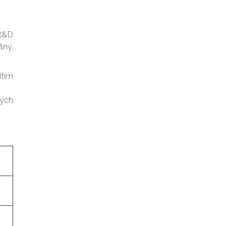
 R&D
tný,
itím
ných