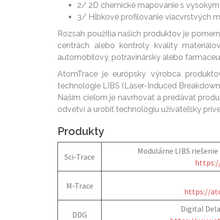
2/ 2D chemické mapovanie s vysokým ro
3/ Hĺbkové profilovanie viacvrstvých m
Rozsah použitia našich produktov je pomer
centrách alebo kontroly kvality materiálo
automobilový, potravinársky alebo farmaceut
AtomTrace je európsky výrobca produktov
technologie LIBS (Laser-Induced Breakdown
Našim cieľom je navrhovať a predávať produk
odvetví a urobiť technológiu uživateľsky príve
Produkty
Modulárne LIBS riešenie 
Sci-Trace
https:
M-Trace
https://a
Digital Del
DDG