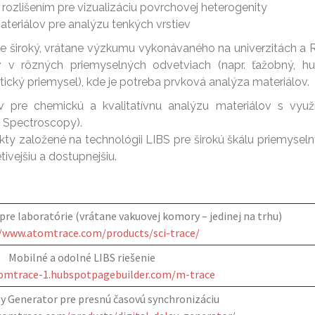
zlišením pre vizualizáciu povrchovej heterogenity
ateriálov pre analýzu tenkých vrstiev
ne široký, vrátane výzkumu vykonávaného na univerzitách a
v v rôzných priemyselných odvetviach (napr. ťažobný, hu
ický priemysel), kde je potreba prvková analýza materiálov.
 pre chemickú a kvalitatívnu analýzu materiálov s využ
 Spectroscopy).
ty založené na technológii LIBS pre širokú škálu priemysel
tivejšiu a dostupnejšiu.
pre laboratórie (vrátane vakuovej komory – jedinej na trhu)
//www.atomtrace.com/products/sci-trace/
Mobilné a odolné LIBS riešenie
tomtrace-1.hubspotpagebuilder.com/m-trace
ay Generator pre presnú časovú synchronizáciu