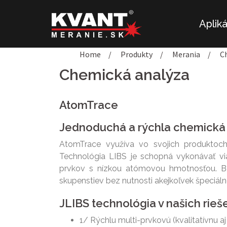
Preskočiť
na
Aplik
obsah
Home
/
Produkty
/
Merania
/
C
Chemická analýza
AtomTrace
Jednoduchá a rýchla chemická
AtomTrace využíva vo svojich produktoch
Technológia LIBS je schopná vykonávať via
prvkov s nízkou atómovou hmotnosťou. B
skupenstiev bez nutnosti akejkoľvek špeciálne
JLIBS technológia v našich rie
1/ Rýchlu multi-prvkovú (kvalitatívnu aj