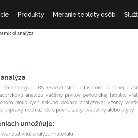
ácie
Produkty
Meranie teploty osôb
Služ
hemická analýza
 analýza
 technológiu LIBS (Spektroskopia laserom budenej plas
cprvkovú analýzu väčšiny prvkov periodickej tabulky vrá
ehom niekoľkých sekúnd dokáže analyzovať vzorky všet
j prípravy, nech už ide o pevné látky, kvapaliny alebo plyny.
šeniach umožňuje:
 kvantitatívnu) analýzu materiálu