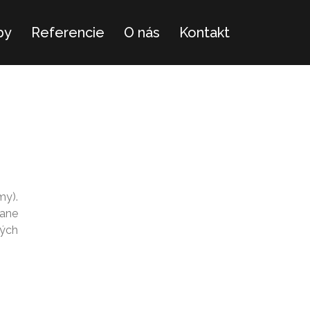
by
Referencie
O nás
Kontakt
my).
tane
kých