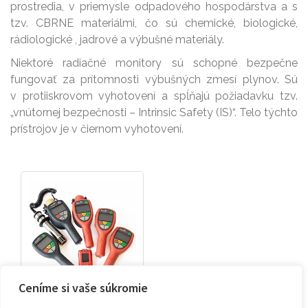
prostredia, v priemysle odpadového hospodárstva a s
tzv. CBRNE materiálmi, čo sú chemické, biologické,
rádiologické , jadrové a výbušné materiály.
Niektoré radiačné monitory sú schopné bezpečne
fungovať za prítomnosti výbušných zmesí plynov. Sú
v protiiskrovom vyhotovení a spĺňajú požiadavku tzv.
„vnútornej bezpečnosti – Intrinsic Safety (IS)“. Telo týchto
prístrojov je v čiernom vyhotovení.
Ceníme si vaše súkromie
Tracerco produkty