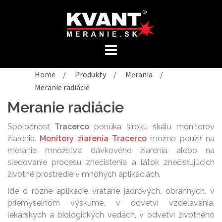
Preskočiť
na
obsah
Home
/
Produkty
/
Merania
/
Meranie radiácie
Meranie radiácie
Spoločnosť
Tracerco
ponúka širokú škálu monitorov
žiarenia.
Monitory žiarenia Tracerco
možno použiť na
meranie množstva dávkového žiarenia alebo na
sledovanie procesu znečistenia a látok znečisťujúcich
životné prostredie v mnohých aplikáciách.
Ide o rôzne aplikácie vrátane jadrových, obranných, v
priemyselnom výskume, v odvetví vzdelávania,
lekárskych a biologických vedách, v odvetví životného