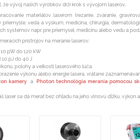
 že vývoj našich výrobkov drží krok s vývojom laserov.
racovanie materiálov laserom (rezanie, zváranie, gravíro
 priemysle, veda a výskum, medicína, chirurgia, dermatológ
ých systémov napr. pre priemysel, medicínu alebo vedu a pod
 meracích prístrojov na meranie laserov:
 10 pW do 120 kW
d 10 pJ do 40 J
konu, polohy a veľkosti laserového lúča
brazenie výkonu alebo energie lasera, vrátane zaznamenávan
icon kamery
a
Photon technológia merania pomocou ske
váš laser sa dá merať bez ohľadu na jeho vlnovú dĺžku, výkon 