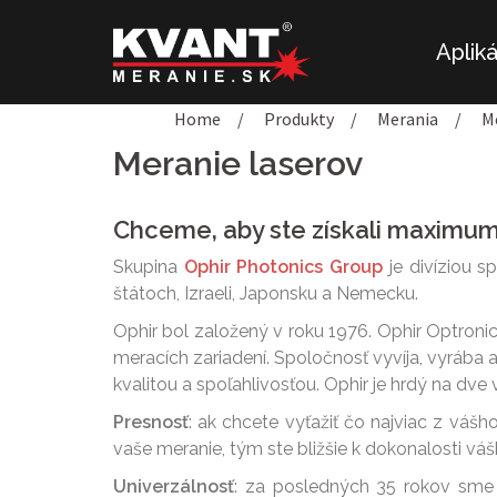
Preskočiť
na
Aplik
obsah
Home
/
Produkty
/
Merania
/
M
Meranie laserov
Chceme, aby ste získali maximum 
Skupina
Ophir Photonics Group
je divíziou 
štátoch, Izraeli, Japonsku a Nemecku.
Ophir bol založený v roku 1976. Ophir Optronics
meracích zariadení. Spoločnosť vyvíja, vyrába 
kvalitou a spoľahlivosťou. Ophir je hrdý na dve 
Presnosť
: ak chcete vyťažiť čo najviac z vášh
vaše meranie, tým ste bližšie k dokonalosti váš
Univerzálnosť
: za posledných 35 rokov sme v