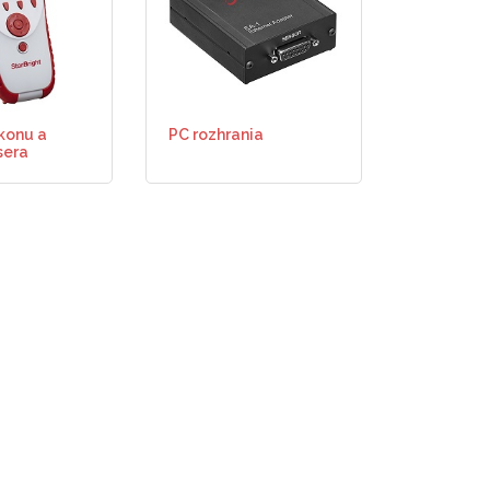
konu a
PC rozhrania
sera