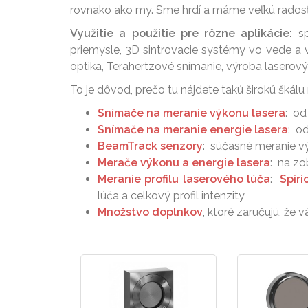
rovnako ako my. Sme hrdí a máme veľkú radosť,
Využitie a použitie pre rôzne aplikácie:
sp
priemysle, 3D sintrovacie systémy vo vede a v
optika, Terahertzové snímanie, výroba laserov
To je dôvod, prečo tu nájdete takú širokú škálu
Snímače na meranie výkonu lasera
: od
Snímače na meranie energie lasera
: o
BeamTrack senzory
: súčasné meranie vý
Merače výkonu a energie lasera
: na zo
Meranie profilu laserového lúča
:
Spir
lúča a celkový profil intenzity
Množstvo doplnkov
, ktoré zaručujú, že 