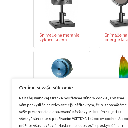
Snímače na meranie
Snímače na
výkonu lasera
energie las
Ceníme si vaše súkromie
Na našej webovej stránke používame súbory cookie, aby sme
vám poskytli čo najrelevantnejší zážitok tým, že si zapamätáme
Meranie profilu lasera
Meranie prof
vaše preferencie a opakované návštevy. Kliknutím na „Prijať
skenovacou štrbinou
pomocou k
všetky" súhlasíte s používaním VŠETKÝCH súborov cookie. Aleb
môžete však navštíviť „Nastavenia cookies“ a poskytnúť nám