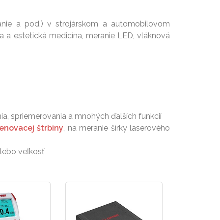
vanie a pod.) v strojárskom a automobilovom
ia a estetická medicína, meranie LED, vláknová
.
ia, spriemerovania a mnohých ďalších funkcií
novacej štrbiny
, na meranie šírky laserového
alebo veľkosť