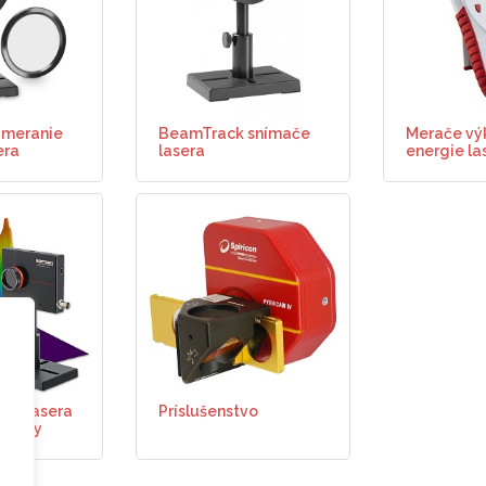
 meranie
BeamTrack snímače
Merače vý
era
lasera
energie la
ilu lasera
Príslušenstvo
amery
o