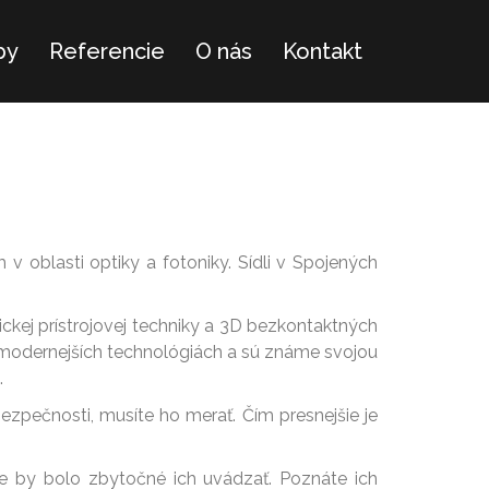
by
Referencie
O nás
Kontakt
m v oblasti optiky a fotoniky. Sídli v Spojených
nickej prístrojovej techniky a 3D bezkontaktných
najmodernejších technológiách a sú známe svojou
.
 bezpečnosti, musíte ho merať. Čím presnejšie je
že by bolo zbytočné ich uvádzať. Poznáte ich