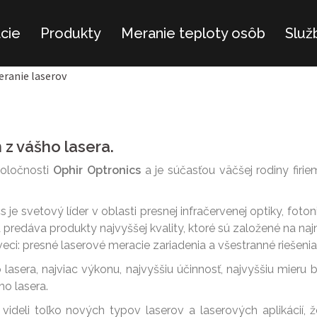
ácie
Produkty
Meranie teploty osôb
Služ
eranie laserov
z vášho lasera.
spoločnosti
Ophir Optronics
a je súčasťou väčšej rodiny firie
 je svetový líder v oblasti presnej infračervenej optiky, foto
a predáva produkty najvyššej kvality, ktoré sú založené na 
veci: presné laserové meracie zariadenia a všestranné riešenia
o lasera, najviac výkonu, najvyššiu účinnosť, najvyššiu mieru
ho lasera.
ideli toľko nových typov laserov a laserových aplikácií, 