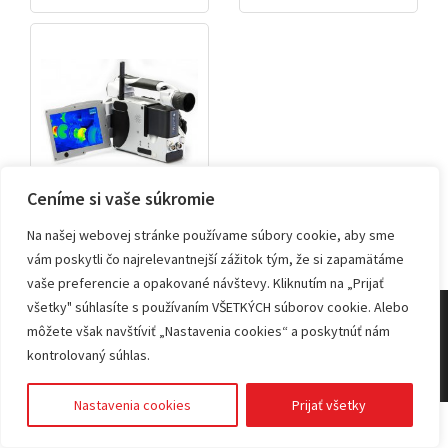
Ceníme si vaše súkromie
InfraTec
Na našej webovej stránke používame súbory cookie, aby sme
vám poskytli čo najrelevantnejší zážitok tým, že si zapamätáme
vaše preferencie a opakované návštevy. Kliknutím na „Prijať
všetky" súhlasíte s používaním VŠETKÝCH súborov cookie. Alebo
© 2026 KVANT spol. s r.o.
môžete však navštíviť „Nastavenia cookies“ a poskytnúť nám
kontrolovaný súhlas.
Nastavenia cookies
Prijať všetky