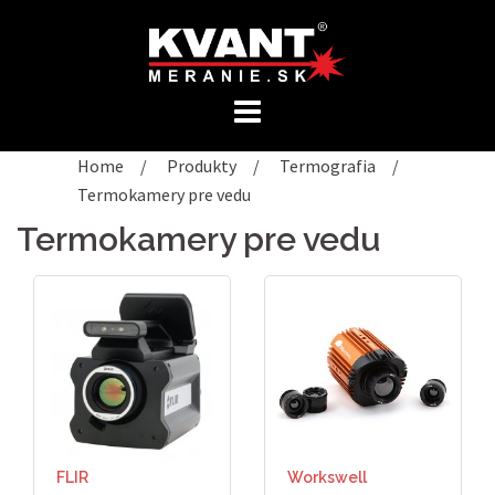
Preskočiť
na
obsah
Home
/
Produkty
/
Termografia
/
Termokamery pre vedu
Termokamery pre vedu
FLIR
Workswell