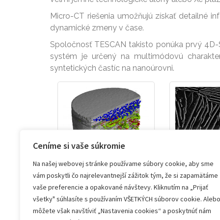
Micro-CT riešenia umožňujú získať detailné in
dynamické zmeny v čase.
Spoločnosť TESCAN takisto ponúka prvý 4D-ST
systém je určený na multimódovú charakteri
syntetických častíc na nanoúrovni.
Ceníme si vaše súkromie
Na našej webovej stránke používame súbory cookie, aby sme
vám poskytli čo najrelevantnejší zážitok tým, že si zapamätáme
vaše preferencie a opakované návštevy. Kliknutím na „Prijať
Micro-Computed
Scanning El
všetky" súhlasíte s používaním VŠETKÝCH súborov cookie. Aleb
Tomography (micro-
Microscopy
CT)
môžete však navštíviť „Nastavenia cookies“ a poskytnúť nám