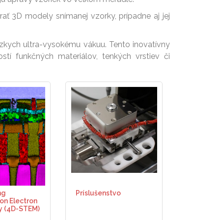
rať 3D modely snímanej vzorky, prípadne aj jej
zkych ultra-vysokému vákuu. Tento inovatívny
tí funkčných materiálov, tenkých vrstiev či
ng
Príslušenstvo
on Electron
y (4D-STEM)