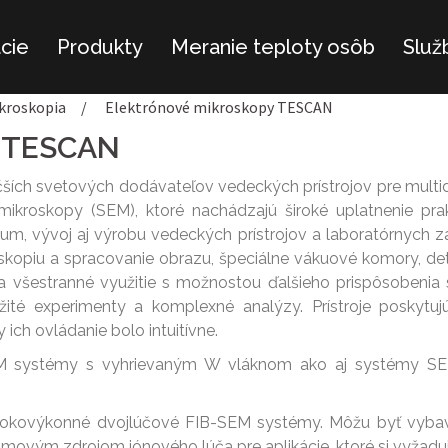
ácie
Produkty
Meranie teploty osôb
Služ
kroskopia
/
Elektrónové mikroskopy TESCAN
y TESCAN
čších svetových dodávateľov vedeckých prístrojov pre multid
mikroskopy (SEM), ktoré nachádzajú široké uplatnenie pr
kum, vývoj aj výrobu vedeckých prístrojov a laboratórnych z
oskopiu a spracovanie obrazu, špeciálne vákuové komory, 
a všestranné využitie s možnostou ďalšieho prispôsobenia
žité experimenty a komplexné analýzy. Prístroje poskytu
 ich ovládanie bolo intuitívne.
M systémy s vyhrievaným W vláknom ako aj systémy SEM
sokovýkonné dvojlúčové FIB-SEM systémy. Môžu byť vyba
movým zdrojom iónového lúča pre aplikácie, ktoré si vyžadu