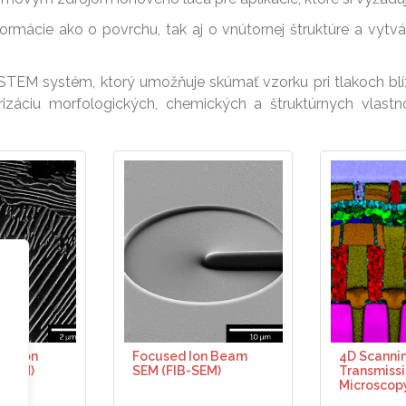
formácie ako o povrchu, tak aj o vnútornej štruktúre a vytvá
EM systém, ktorý umožňuje skúmať vzorku pri tlakoch blí
záciu morfologických, chemických a štruktúrnych vlastnos
ectron
Focused Ion Beam
4D Scanni
o
 (SEM)
SEM (FIB-SEM)
Transmissi
Microscop