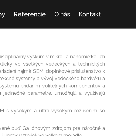
by
Referencie
O nás
Kontakt
isciplinárny výskum v mikro- a nanomierke. Ich
akticky vo všetkých vedeckých a technických
ariadení najmä SEM, doplnkové príslušenstvo k
detekčné systémy a vývoj vedeckého hardvéru a
 systému pridaním voliteľných komponentov a
jú jedinečné parametre, umožňujú a využívajú
 s vysokým a ultra-vysokým rozlíšením so
vené buď Ga iónovým zdrojom pre náročné a
jú úpravy vzoriek vo veľkom meradle.