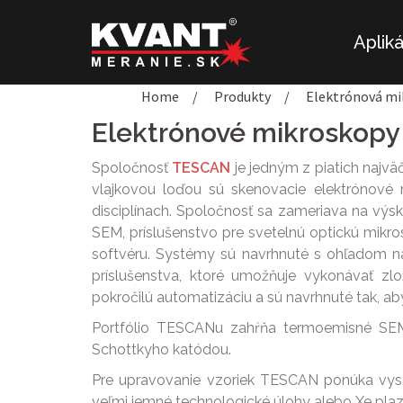
Preskočiť
na
Aplik
obsah
Home
/
Produkty
/
Elektrónová mi
Elektrónové mikroskop
Spoločnosť
TESCAN
je jedným z piatich najvä
vlajkovou loďou sú skenovacie elektrónové 
disciplínach. Spoločnosť sa zameriava na výs
SEM, príslušenstvo pre svetelnú optickú mikr
softvéru. Systémy sú navrhnuté s ohľadom n
príslušenstva, ktoré umožňuje vykonávať zlo
pokročilú automatizáciu a sú navrhnuté tak, aby
Portfólio TESCANu zahŕňa termoemisné SE
Schottkyho katódou.
Pre upravovanie vzoriek TESCAN ponúka vy
veľmi jemné technologické úlohy alebo Xe plaz