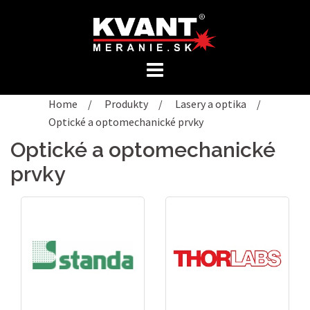
Preskočiť
na
obsah
Home
/
Produkty
/
Lasery a optika
/
Optické a optomechanické prvky
Optické a optomechanické
prvky