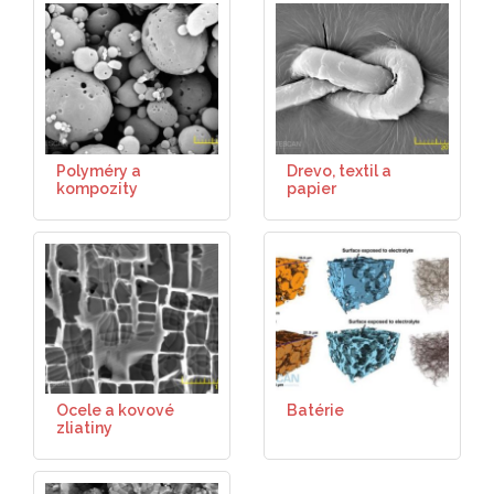
Polyméry a
Drevo, textil a
kompozity
papier
Ocele a kovové
Batérie
zliatiny