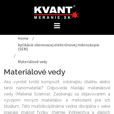
Preskočiť
na
obsah
Home
/
Aplikácie skenovacej elektrónovej mikroskopie
(SEM)
/
Materiálové vedy
Materiálové vedy
Ako vyrobiť tvrdší kompozit, odolnejšiu zliatinu alebo
tenší nanomateriál? Odpovede hľadajú materiálové
vedy (Material Science). Zaoberajú sa objavovaním a
vývojom nových materiálov a metódami pre ich
štúdium. Táto multidisciplinárna vedná disciplína v sebe
prepája znalosť fyziky, chémie, inžinierstva a ďalších