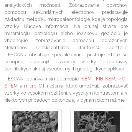
analytických možností. Zobrazovanie povrchov
pomocou sekundárnych elektrónov predstavuje
základnú metodiku mikropaleontológie, kde je topológia
vzorky kľúčová informácia. Na druhej strane pre
mineralógiu, petrológiu alebo ložiskovú geológiu je
vhodnejšie zobrazovanie pomocou odrazených
elektrónov (backscattered electrons). portfólio
TESCANu obsahuje špecializované prístroje, ktoré sú
schopné uspokojiť prakticky všetky požiadavky
špecifických ako aj všeobecných geologických aplikácií.
TESCAN ponúka najmodernejšie
SEM
,
FIB-SEM
,
4D-
STEM
a
micro-CT
riešenia, ktoré umožňujú zobrazovať
vzorky vo vysokom rozlíšení, s vysokým kontrastom a v
niektorých prípadoch dokonca aj v dynamickom režime.