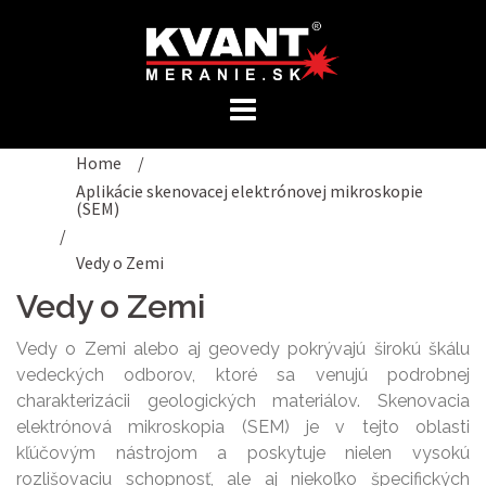
Preskočiť
na
obsah
Home
/
Aplikácie skenovacej elektrónovej mikroskopie
(SEM)
/
Vedy o Zemi
Vedy o Zemi
Vedy o Zemi alebo aj geovedy pokrývajú širokú škálu
vedeckých odborov, ktoré sa venujú podrobnej
charakterizácii geologických materiálov. Skenovacia
elektrónová mikroskopia (SEM) je v tejto oblasti
kľúčovým nástrojom a poskytuje nielen vysokú
rozlišovaciu schopnosť, ale aj niekoľko špecifických