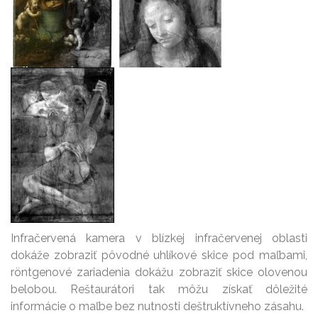
Infračervená kamera v blízkej infračervenej oblasti
dokáže zobraziť pôvodné uhlíkové skice pod maľbami,
röntgenové zariadenia dokážu zobraziť skice olovenou
belobou. Reštaurátori tak môžu získať dôležité
informácie o maľbe bez nutnosti deštruktívneho zásahu.