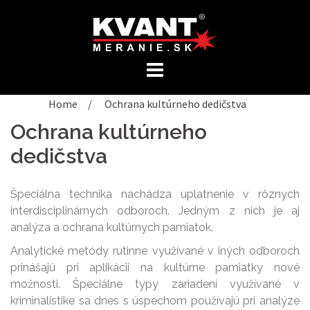
Preskočiť
na
obsah
Home
/
Ochrana kultúrneho dedičstva
Ochrana kultúrneho
dedičstva
Špeciálna technika nachádza uplatnenie v rôznych
interdisciplinárnych odboroch. Jedným z nich je aj
analýza a ochrana kultúrnych pamiatok.
Analytické metódy rutinne využívané v iných odboroch
prinášajú pri aplikácii na kultúrne pamiatky nové
možnosti. Špeciálne typy zariadení využívané v
kriminalistike sa dnes s úspechom používajú pri analýze