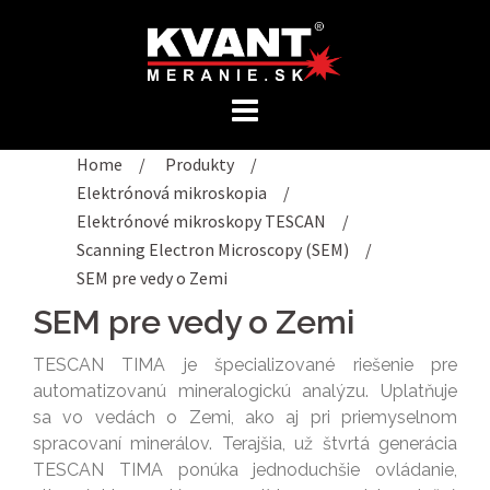
Preskočiť
na
obsah
Home
/
Produkty
/
Elektrónová mikroskopia
/
Elektrónové mikroskopy TESCAN
/
Scanning Electron Microscopy (SEM)
/
SEM pre vedy o Zemi
SEM pre vedy o Zemi
TESCAN TIMA je špecializované riešenie pre
automatizovanú mineralogickú analýzu. Uplatňuje
sa vo vedách o Zemi, ako aj pri priemyselnom
spracovaní minerálov. Terajšia, už štvrtá generácia
TESCAN TIMA ponúka jednoduchšie ovládanie,