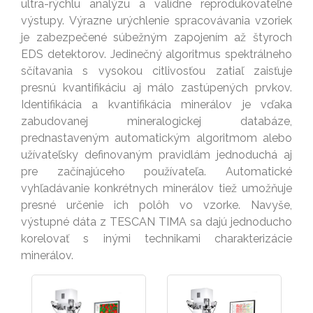
ultra-rýchlu analýzu a valídne reprodukovateľné
výstupy. Výrazne urýchlenie spracovávania vzoriek
je zabezpečené súbežným zapojením až štyroch
EDS detektorov. Jedinečný algoritmus spektrálneho
sčítavania s vysokou citlivosťou zatiaľ zaisťuje
presnú kvantifikáciu aj málo zastúpených prvkov.
Identifikácia a kvantifikácia minerálov je vďaka
zabudovanej mineralogickej databáze,
prednastaveným automatickým algoritmom alebo
užívateľsky definovaným pravidlám jednoduchá aj
pre začínajúceho používateľa. Automatické
vyhľadávanie konkrétnych minerálov tiež umožňuje
presné určenie ich polôh vo vzorke. Navyše,
výstupné dáta z TESCAN TIMA sa dajú jednoducho
korelovať s inými technikami charakterizácie
minerálov.