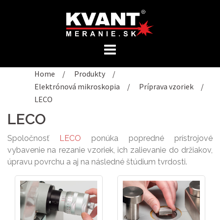
Preskočiť
na
obsah
Home
/
Produkty
/
Elektrónová mikroskopia
/
Príprava vzoriek
/
LECO
LECO
Spoločnosť
LECO
ponúka popredné prístrojové
vybavenie na rezanie vzoriek, ich zalievanie do držiakov,
úpravu povrchu a aj na následné štúdium tvrdosti.