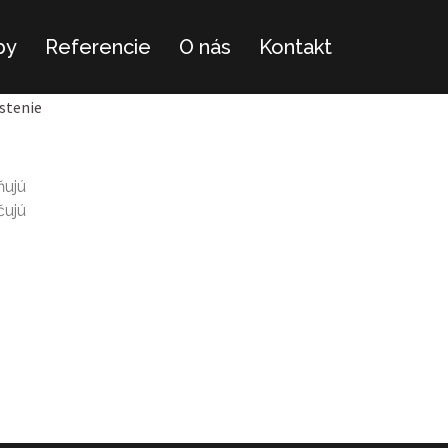
by
Referencie
O nás
Kontakt
stenie
ňujú
čujú