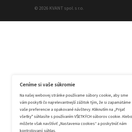
© 2026 KVANT spol. s r.o.
Ceníme si vaše súkromie
Na našej webovej stránke používame súbory cookie, aby sme
vám poskytli čo najrelevantnejší zážitok tým, že si zapamätáme
vaše preferencie a opakované návštevy. Kliknutím na „Prijať
všetky" súhlasíte s používaním VŠETKÝCH súborov cookie. Aleb
môžete však navštíviť „Nastavenia cookies“ a poskytnúť nám
kontrolovaný súhlas.