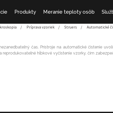
ácie
Produkty
Meranie teploty osôb
Služ
kroskopia
/
Príprava vzoriek
/
Struers
/
Automatické či
ezanedbateľný čas. Prístroje na automatické čistenie uvoľ
na reprodukovateľné hĺbkové vyčistenie vzorky, čím zabezpe