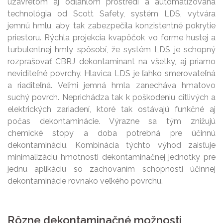
uzavretom aj odľahlom prostredí a automatizovaná
technológia od Scott Safety, systém LDS, vytvára
jemnú hmlu, aby tak zabezpečila konzistentné pokrytie
priestoru. Rýchla projekcia kvapôčok vo forme hustej a
turbulentnej hmly spôsobí, že systém LDS je schopný
rozprašovať CBRJ dekontaminant na všetky, aj priamo
neviditeľné povrchy. Hlavica LDS je ľahko smerovateľná
a riaditeľná. Veľmi jemná hmla zanecháva hmatovo
suchý povrch. Neprichádza tak k poškodeniu citlivých a
elektrických zariadení, ktoré tak ostávajú funkčné aj
počas dekontaminácie. Výrazne sa tým znižujú
chemické stopy a doba potrebná pre účinnú
dekontamináciu. Kombinácia týchto výhod zaisťuje
minimalizáciu hmotnosti dekontaminačnej jednotky pre
jednu aplikáciu so zachovaním schopnosti účinnej
dekontaminácie rovnako veľkého povrchu.
Rôzne dekontaminačné možnosti