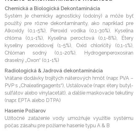
Chemická a Biologická Dekontaminácia
Systém je chemicky agnostický (odolný) a môže byť
použitý pre rôzne dekontaminanty, ako napríklad pre
Alkoxidy (0,1-5%), Peroxid vodíka (0,1-30%), Kyselina
chlórna (0,1-1%), Kyselina peroctová (0,1-8%), Étery
kyseliny peroxidovej (1-5%), Oxid chloričitý (0,1-1%),
Chlórnan sodný (0,1-20%), Hydrogenperoxosíran
draselný „Oxon“ (0,1-1%)
Radiologická & Jadrová dekontaminácia
Vrátane dodávky trojitých náterových hmôt (napr. PVA –
PVP s „Chaleatingagents“), Ustáľovače (napr. étery butyl-
sulfátov alebo vinylacetát), a ďalšie maskovacie tekutiny
(napr. EPTA alebo DTPA)
Hasenie Požiarov
Užitočné zaťaženie vody umožňuje využitie systému
počas zásahu pre požiarne hasenie typu A & B