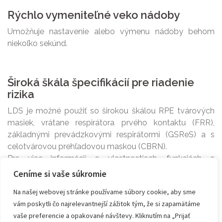
Rýchlo vymeniteľné veko nádoby
Umožňuje nastavenie alebo výmenu nádoby behom
niekoľko sekúnd.
Široká škála špecifikácií pre riadenie
rizika
LDS je možné použiť so širokou škálou RPE tvárových
masiek, vrátane respirátora prvého kontaktu (FRR),
základnými prevádzkovými respirátormi (GSReS) a s
celotvárovou prehľadovou maskou (CBRN).
Pre viac informácií o vlastnostiach, funkciách a
špecifikáciách si stiahnite
brožúru v Slovenčine
.
Ceníme si vaše súkromie
For more information about Features, Functions and
Na našej webovej stránke používame súbory cookie, aby sme
Specifications download a
Brochure in English
.
vám poskytli čo najrelevantnejší zážitok tým, že si zapamätáme
vaše preferencie a opakované návštevy. Kliknutím na „Prijať