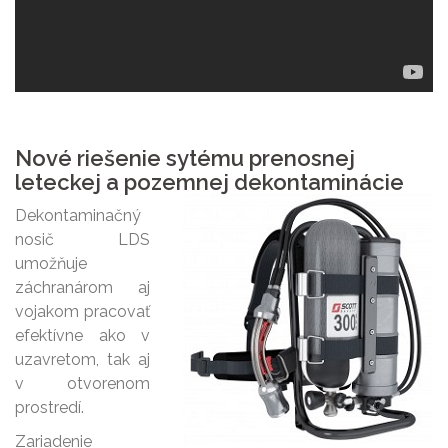
Nové riešenie sytému prenosnej
leteckej a pozemnej dekontaminácie
Dekontaminačný
nosič LDS
umožňuje
záchranárom aj
vojakom pracovať
efektívne ako v
uzavretom, tak aj
v otvorenom
prostredí.
Zariadenie