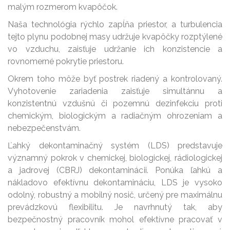
malým rozmerom kvapôčok.
Naša technológia rýchlo zapĺňa priestor, a turbulencia
tejto plynu podobnej masy udržuje kvapôčky rozptýlené
vo vzduchu, zaisťuje udržanie ich konzistencie a
rovnomerné pokrytie priestoru.
Okrem toho môže byť postrek riadený a kontrolovaný.
Vyhotovenie zariadenia zaisťuje simultánnu a
konzistentnú vzdušnú či pozemnú dezinfekciu proti
chemickým, biologickým a radiačným ohrozeniam a
nebezpečenstvám.
Ľahký dekontaminačný systém (LDS) predstavuje
významný pokrok v chemickej, biologickej, rádiologickej
a jadrovej (CBRJ) dekontaminácii. Ponúka ľahkú a
nákladovo efektívnu dekontamináciu, LDS je vysoko
odolný, robustný a mobilný nosič, určený pre maximálnu
prevádzkovú flexibilitu. Je navrhnutý tak, aby
bezpečnostný pracovník mohol efektívne pracovať v