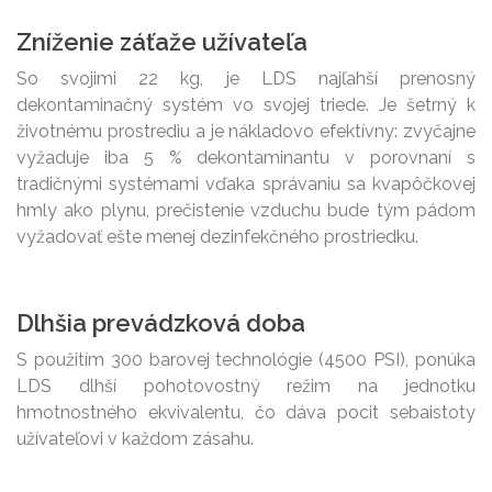
Zníženie záťaže užívateľa
So svojimi 22 kg, je LDS najľahší prenosný
dekontaminačný systém vo svojej triede. Je šetrný k
životnému prostrediu a je nákladovo efektívny: zvyčajne
vyžaduje iba 5 % dekontaminantu v porovnaní s
tradičnými systémami vďaka správaniu sa kvapôčkovej
hmly ako plynu, prečistenie vzduchu bude tým pádom
vyžadovať ešte menej dezinfekčného prostriedku.
Dlhšia prevádzková doba
S použitím 300 barovej technológie (4500 PSI), ponúka
LDS dlhší pohotovostný režim na jednotku
hmotnostného ekvivalentu, čo dáva pocit sebaistoty
užívateľovi v každom zásahu.