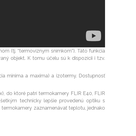
mom (tj. “termovíznym snímkom”). Táto funkcia
ý objekt. K tomu účelu sú k dispozícii i tzv.
zácia minima a maxima) a izotermy. Dostupnosť
bx), do ktoré patrí termokamery FLIR E40, FLIR
etkým technicky lepšie provedenú optiku s
to termokamery zaznamenávať teplotu, jednako