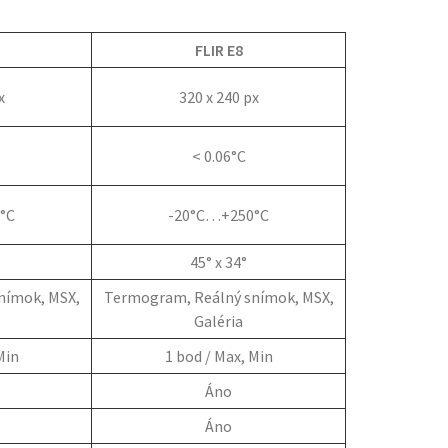
FLIR E8
x
320 x 240 px
< 0.06°C
°C
-20°C…+250°C
45° x 34°
nímok, MSX,
Termogram, Reálný snímok, MSX,
Galéria
Min
1 bod / Max, Min
Áno
Áno