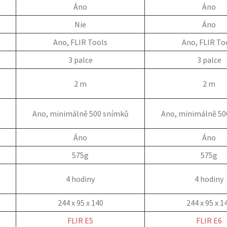
Áno
Áno
Nie
Áno
Ano, FLIR Tools
Ano, FLIR To
3 palce
3 palce
2 m
2 m
Ano, minimálně 500 snímků
Ano, minimálně 50
Áno
Áno
575g
575g
4 hodiny
4 hodiny
244 x 95 x 140
244 x 95 x 1
FLIR E5
FLIR E6