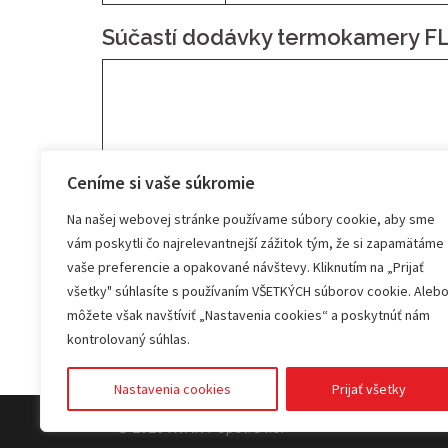
Súčastí dodávky termokamery FLI
Ceníme si vaše súkromie
Na našej webovej stránke používame súbory cookie, aby sme
vám poskytli čo najrelevantnejší zážitok tým, že si zapamätáme
vaše preferencie a opakované návštevy. Kliknutím na „Prijať
všetky" súhlasíte s používaním VŠETKÝCH súborov cookie. Aleb
môžete však navštíviť „Nastavenia cookies“ a poskytnúť nám
kontrolovaný súhlas.
Nastavenia cookies
Prijať všetky
© 2026 KVANT spol. s r.o.