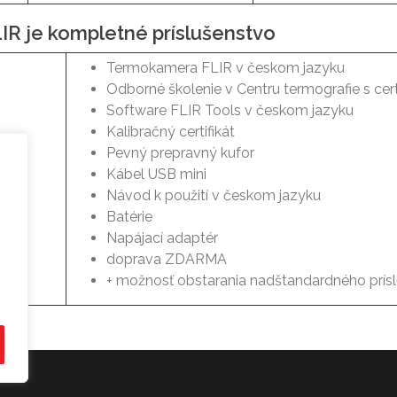
R je kompletné príslušenstvo
Termokamera FLIR v českom jazyku
Odborné školenie v Centru termografie s cer
Software FLIR Tools v českom jazyku
Kalibračný certifikát
Pevný prepravný kufor
Kábel USB mini
Návod k použití v českom jazyku
Batérie
Napájací adaptér
o
doprava ZDARMA
+ možnosť obstarania nadštandardného prís