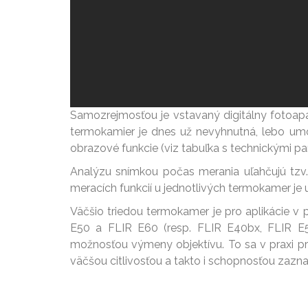
Samozrejmosťou je vstavaný digitálny fotoapa
termokamier je dnes už nevyhnutná, lebo umož
obrazové funkcie (viz tabuľka s technickými pa
Analýzu snímkou počas merania uľahčujú tzv. 
meracích funkcií u jednotlivých termokamer je 
Väčšio triedou termokamer je pro aplikácie v 
E50 a FLIR E60 (resp. FLIR E40bx, FLIR E
možnosťou výmeny objektívu. To sa v praxi p
väčšou citlivosťou a takto i schopnosťou zazn