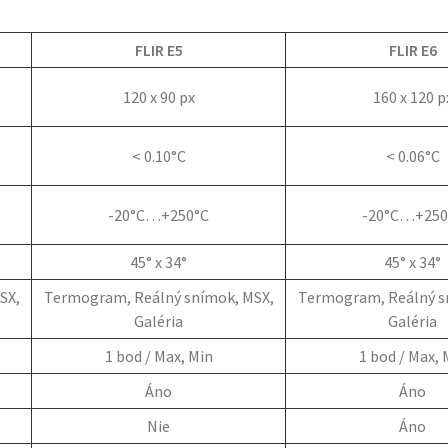
FLIR E5
FLIR E6
120 x 90 px
160 x 120 p
< 0.10°C
< 0.06°C
-20°C…+250°C
-20°C…+250
45° x 34°
45° x 34°
SX,
Termogram, Reálný snímok, MSX,
Termogram, Reálný s
Galéria
Galéria
1 bod / Max, Min
1 bod / Max, 
Áno
Áno
Nie
Áno