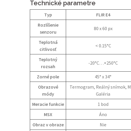
Technické parametre
Typ
FLIR E4
Rozlíšenie
80 x 60 px
senzoru
Teplotná
< 0.15°C
citlivosť
Teplotný
-20°C…+250°C
rozsah
Zorné pole
45° x 34°
Obrazové
Termogram, Reálný snímok, M
módy
Galéria
Meracie funkcie
1 bod
MSX
Áno
Obraz v obraze
Nie