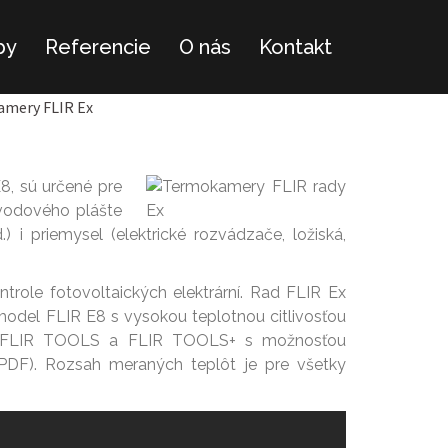
by
Referencie
O nás
Kontakt
mery FLIR Ex
8, sú určené pre
bvodového plášte
 i priemysel (elektrické rozvádzače, ložiská,
role fotovoltaických elektrární. Rad FLIR Ex
model FLIR E8 s vysokou teplotnou citlivosťou
rom FLIR TOOLS a FLIR TOOLS+ s možnosťou
 PDF). Rozsah meraných teplôt je pre všetky