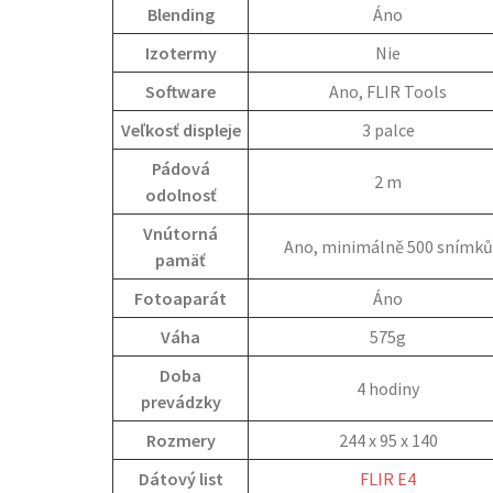
Blending
Áno
Izotermy
Nie
Software
Ano, FLIR Tools
Veľkosť displeje
3 palce
Pádová
2 m
odolnosť
Vnútorná
Ano, minimálně 500 snímků
pamäť
Fotoaparát
Áno
Váha
575g
Doba
4 hodiny
prevádzky
Rozmery
244 x 95 x 140
Dátový list
FLIR E4