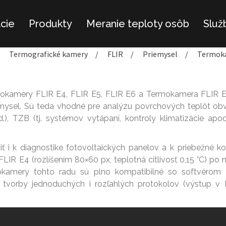
ácie
Produkty
Meranie teploty osôb
Služ
Termografické kamery
/
FLIR
/
Priemysel
/
Termoka
mokamery FLIR E4, FLIR E5, FLIR E6 a Termokamera FLIR E
riemysel. Sú teda vhodné pre analýzu povrchových teplôt o
 TZB (tj. systémov vytápaní, kontroly klimatizácie apod.)
 k diagnostike fotovoltaických panelov a k priebežné kont
 E4 (rozlíšením 80×60 px, teplotná citlivosť 0,15 °C) po 
rmokamery tohto radu sú plno kompatibilné so softvé
a tvorby jednoduchých i rozľahlých protokolov (výstup v