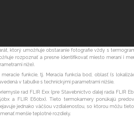
rát, ktorý umožňuje obstaranie fotografie vždy s termogra
ňuje rozpoznať a presne identifikovať miesto meraní i meran
rametrami níže).
meracie funkcie, tj. Meracia funkcia bod, oblasť (s lokali
uvedená v tabuľke s technickými parametrami nižšie.
priemysle rad FLIR Exx (pre Stavebníctvo ďalej rada FLIR E
50bx a FLIR E60bx). Tieto termokamery ponúkajú predovš
rejavuje jednako väčšou vzdialenosťou, so ktorou môžu tie
amenať menšie teplotné rozdiely.