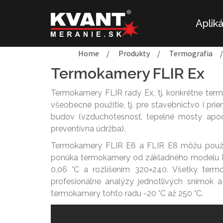
Preskočiť
na
Aplik
obsah
Home
/
Produkty
/
Termografia
/
Termokamery FLIR Ex
Termokamery FLIR rady Ex, tj. konkrétne ter
všeobecné použitie, tj. pre stavebníctvo i p
budov (vzduchotesnosť, tepelné mosty apod.),
preventívna údržba).
Termokamery FLIR E6 a FLIR E8 môžu použiť i
ponúka termokamery od základného modelu FLIR
0,06 °C a rozlíšením 320×240. Všetky te
profesionálne analýzy jednotlivých snímok 
termokamery tohto radu -20 °C až 250 °C.