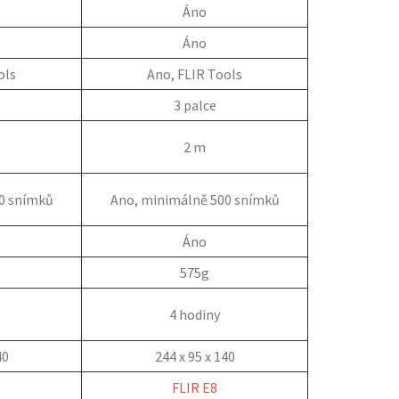
Áno
Áno
ols
Ano, FLIR Tools
3 palce
2 m
0 snímků
Ano, minimálně 500 snímků
Áno
575g
4 hodiny
40
244 x 95 x 140
FLIR E8