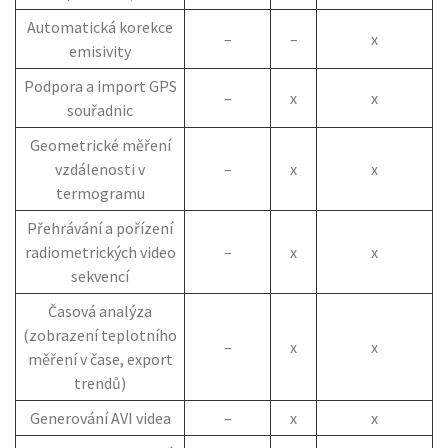
Automatická korekce
–
–
x
emisivity
Podpora a import GPS
–
x
x
souřadnic
Geometrické měření
vzdálenosti v
–
x
x
termogramu
Přehrávání a pořízení
radiometrických video
–
x
x
sekvencí
Časová analýza
(zobrazení teplotního
–
x
x
měření v čase, export
trendů)
Generování AVI videa
–
x
x