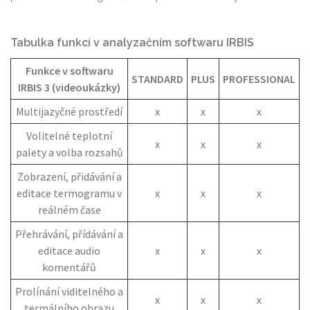
Tabulka funkcí v analyzačním softwaru IRBIS
Funkce v softwaru
STANDARD
PLUS
PROFESSIONAL
IRBIS 3 (videoukázky)
Multijazyčné prostředí
x
x
x
Volitelné teplotní
x
x
x
palety a volba rozsahů
Zobrazení, přidávání a
editace termogramu v
x
x
x
reálném čase
Přehrávání, přídávání a
editace audio
x
x
x
komentářů
Prolínání viditelného a
x
x
x
termálního obrazu