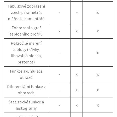
Tabulkové zobrazení
všech parametrů,
–
–
x
měření a komentářů
Zobrazení a graf
x
x
x
teplotního profilu
Pokročilé měření
teploty (křivky,
–
–
x
libovolná plocha,
prstence)
Funkce akumulace
–
x
x
obrazů
Diferenciální funkce v
–
x
x
obrazech
Statistické funkce a
–
x
x
histogramy