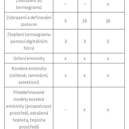
Zobrazení 3D
–
–
x
termogramů
Zobrazení a definování
5
10
20
izoterm
Zlepšení termogramu
pomocí digitálních
3
3
5
filtrů
Určení emisivity
x
x
x
Korekce emisivity
(celkové, laminární,
x
x
x
selekticní)
Předdefinované
modely korekce
emisivity (propustnost
–
x
x
prostředí, odražená
teplota, teplota
prostředí)