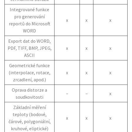
Integrované funkce
pro generování
x
x
x
reportů do Microsoft
WORD
Export dat do WORD,
PDF, TIFF, BMP, JPEG,
x
x
x
ASCII
Geometrické funkce
(interpolace, rotace,
x
x
x
zrcadlení, apod.)
Oprava distorze a
–
–
x
soudkovitosti
Základní měření
teploty (bodové,
x
x
x
čárové, polygoniální,
kruhové, eliptické)