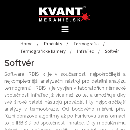
Preskočiť
na
obsah
Home
/
Produkty
/
Termografia
/
Termografické kamery
/
InfraTec
/
Softvér
Softvér
Software IRBIS 3 je v současnosti nejpokročilejší a
nejkomplexnější analyzační nástroj pro detailní analýzu
termogramů. IRBIS 3 je vyvíjen v laboratořích německé
společnosti InfraTec již více než 20 let a umožňuje díky
své široké paletě nástrojů provádět i ty nejpokročilejší
analýzy v termoobraze. Od bodového měření, přes
fůzní obrazové algoritmy až po Furrierovu transformaci,
to je IRBIS 3 od společnosti Infratec. Díky modulárnímu
řešení lze software rozšířit o modul pro aktivní