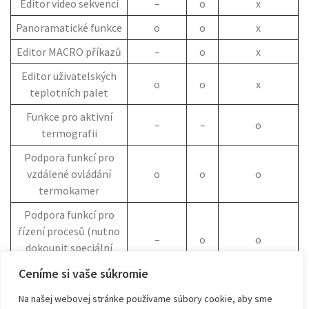
Editor video sekvencí
–
o
x
Panoramatické funkce
o
o
x
Editor MACRO příkazů
–
o
x
Editor uživatelských
o
o
x
teplotních palet
Funkce pro aktivní
–
–
o
termografii
Podpora funkcí pro
vzdálené ovládání
o
o
o
termokamer
Podpora funkcí pro
řízení procesů (nutno
–
o
o
dokoupit speciální
hardware)
Ceníme si vaše súkromie
– = nezahrnuto | o =
Na našej webovej stránke používame súbory cookie, aby sme
možno dokoupit | x =