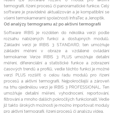
termografii, řízení procesů či panoramatické funkce. Celý
software je pravidelně aktualizován a je kompatibilní se
všemi termokamerami společnosti InfraTec a Jenoptik.
Od analýzy termogramu až po aktivní termografii
Software IRBIS je rozdělen do několika verzí podle
rozsahu nabízených funkcí a dostupných modulů.
Základní verzí je IRBIS 3 STANDARD, ten umožňuje
základní měření v obraze a vzdálené ovládání
termokamer. Verze IRBIS 3 PLUS umožňuje detailní
měření, diferenciální a statistické funkce a zobrazení
časových trendů a profilů, vedle těchto funkcí je možné
verzi PLUS rozšířit o celou řadu modulů pro řízení
procesů a aktivní termografii. Nejpokročilejší a zároveň
na trhu ojedinělou verzí je IRBIS 3 PROFESSIONAL. Ten
umožňuje detailní měření, vyhodnocení, reportování,
filtrování a mnoho dalších pokročilých funkcionalit. Vedle
již takto širokých možností je možno importovat moduly
pro aktivní termografii, řízení procesů či analýzu videa.