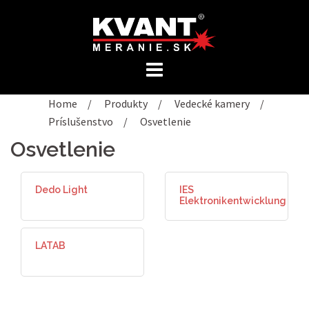
Preskočiť
na
obsah
Home
/
Produkty
/
Vedecké kamery
/
Príslušenstvo
/
Osvetlenie
Osvetlenie
Dedo Light
IES
Elektronikentwicklung
LATAB