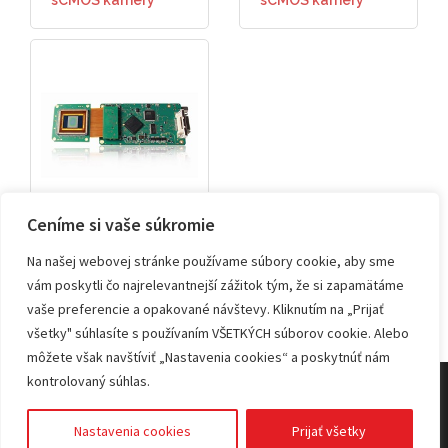
sCMOS kamery
sCMOS kamery
Ceníme si vaše súkromie
sCMOS board-level
Na našej webovej stránke používame súbory cookie, aby sme
vám poskytli čo najrelevantnejší zážitok tým, že si zapamätáme
vaše preferencie a opakované návštevy. Kliknutím na „Prijať
všetky" súhlasíte s používaním VŠETKÝCH súborov cookie. Alebo
môžete však navštíviť „Nastavenia cookies“ a poskytnúť nám
kontrolovaný súhlas.
© 2026 KVANT spol. s r.o.
Nastavenia cookies
Prijať všetky