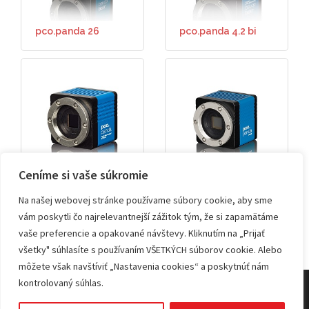
pco.panda 26
pco.panda 4.2 bi
Ceníme si vaše súkromie
pco.panda 4.2 bi UV
pco.panda 4.2
Na našej webovej stránke používame súbory cookie, aby sme
vám poskytli čo najrelevantnejší zážitok tým, že si zapamätáme
vaše preferencie a opakované návštevy. Kliknutím na „Prijať
všetky" súhlasíte s používaním VŠETKÝCH súborov cookie. Alebo
môžete však navštíviť „Nastavenia cookies“ a poskytnúť nám
kontrolovaný súhlas.
© 2026 KVANT spol. s r.o.